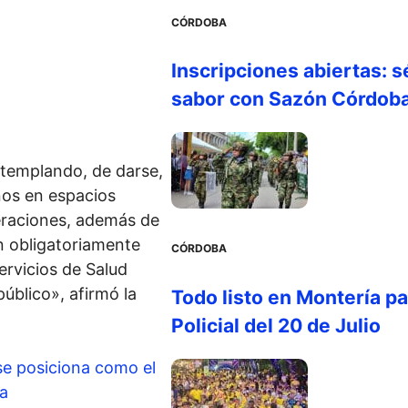
CÓRDOBA
Inscripciones abiertas: s
sabor con Sazón Córdob
ntemplando, de darse,
ños en espacios
eraciones, además de
an obligatoriamente
CÓRDOBA
ervicios de Salud
público», afirmó la
Todo listo en Montería par
Policial del 20 de Julio
se posiciona como el
ta