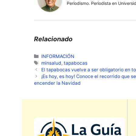
Periodismo. Periodista en Universi
Relacionado
Categorías
INFORMACIÓN
Etiquetas
minsalud
,
tapabocas
El tapabocas vuelve a ser obligatorio en to
¡Es hoy, es hoy! Conoce el recorrido que s
encender la Navidad