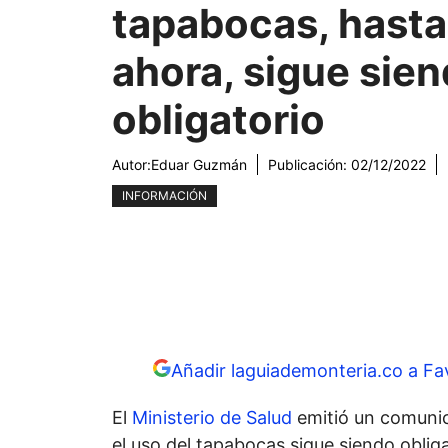
tapabocas, hasta
ahora, sigue sie
obligatorio
Autor:
Eduar Guzmán
Publicación:
02/12/2022
INFORMACIÓN
Añadir laguiademonteria.co a Fa
El
Ministerio de Salud
emitió un comunic
el uso del tapabocas sigue siendo obliga