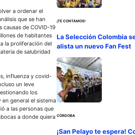
olver a ordenar el
nálisis que se han
¡TE CONTAMOS!
os causas de COVID-19
llones de habitantes
La Selección Colombia s
 la proliferación del
alista un nuevo Fan Fest
materia de salubridad
, influenza y covid-
cluso un leve
estionando los
y en general el sistema
dió a las personas que
CÓRDOBA
pabocas a donde quiera
¡San Pelayo te espera! C