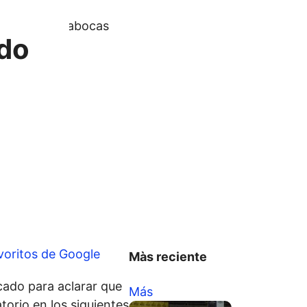
ndo
voritos de Google
Màs reciente
ado para aclarar que
Más
torio en los siguientes