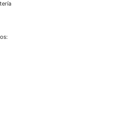
tería
os: