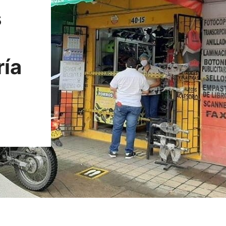
s
ría