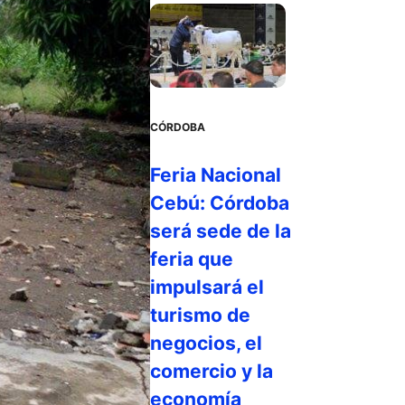
CÓRDOBA
Feria Nacional
Cebú: Córdoba
será sede de la
feria que
impulsará el
turismo de
negocios, el
comercio y la
economía