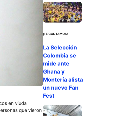
¡TE CONTAMOS!
La Selección
Colombia se
mide ante
Ghana y
Montería alista
un nuevo Fan
Fest
cos en viuda
ersonas que vieron