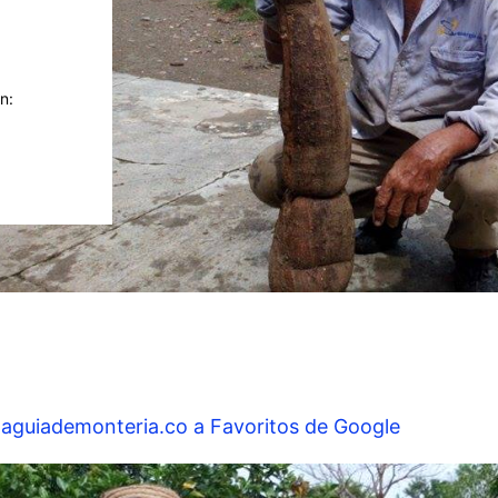
n:
laguiademonteria.co a Favoritos de Google