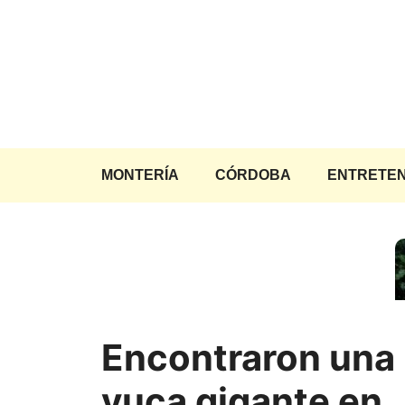
Saltar
al
contenido
MONTERÍA
CÓRDOBA
ENTRETEN
Encontraron una
yuca gigante en