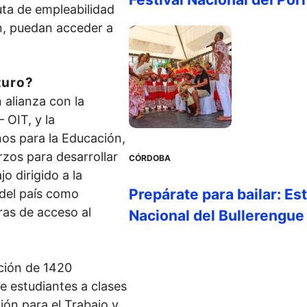
ta de empleabilidad
n, puedan acceder a
turo?
 alianza con la
 OIT, y la
os para la Educación,
rzos para desarrollar
CÓRDOBA
o dirigido a la
Prepárate para bailar: Es
 del país como
ras de acceso al
Nacional del Bullerengue
ción de 1420
de estudiantes a clases
ión para el Trabajo y