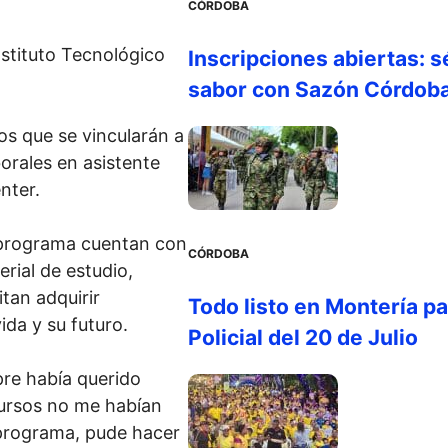
CÓRDOBA
nstituto Tecnológico
Inscripciones abiertas: s
sabor con Sazón Córdob
os que se vincularán a
orales en asistente
nter.
 programa cuentan con
CÓRDOBA
erial de estudio,
tan adquirir
Todo listo en Montería par
ida y su futuro.
Policial del 20 de Julio
pre había querido
cursos no me habían
 programa, pude hacer