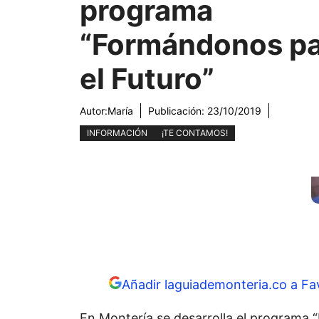
programa
“Formándonos pa
el Futuro”
Autor:
María
Publicación:
23/10/2019
INFORMACIÓN
¡TE CONTAMOS!
Añadir laguiademonteria.co a Fa
En Montería se desarrolla el programa