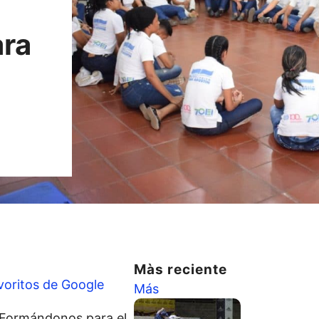
ra
Màs reciente
voritos de Google
Más
 “Formándonos para el