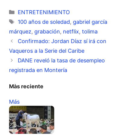
Categorías
ENTRETENIMIENTO
Etiquetas
100 años de soledad
,
gabriel garcía
márquez
,
grabación
,
netflix
,
tolima
Confirmado: Jordan Díaz sí irá con
Vaqueros a la Serie del Caribe
DANE reveló la tasa de desempleo
registrada en Montería
Màs reciente
Más