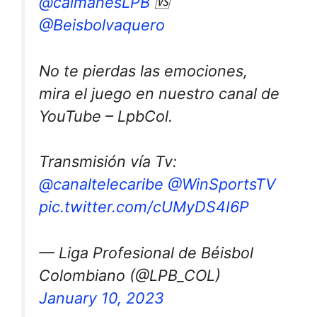
@caimanesLPB
🆚
@Beisbolvaquero
No te pierdas las emociones,
mira el juego en nuestro canal de
YouTube – LpbCol.
Transmisión vía Tv:
@canaltelecaribe
@WinSportsTV
pic.twitter.com/cUMyDS4I6P
— Liga Profesional de Béisbol
Colombiano (@LPB_COL)
January 10, 2023