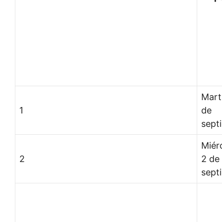
Mart
1
de
sept
Miér
2
2 de
sept