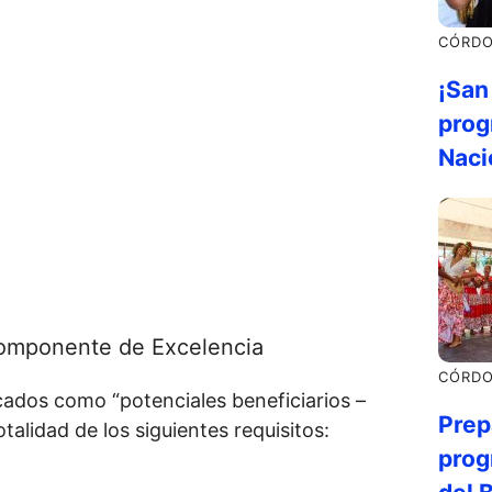
CÓRD
¡San
prog
Naci
componente de Excelencia
CÓRD
cados como “potenciales beneficiarios –
Prep
alidad de los siguientes requisitos:
prog