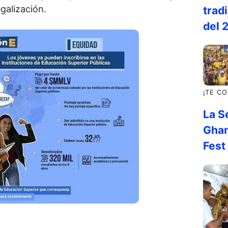
egalización.
tradi
del 
¡TE C
La S
Ghan
Fest