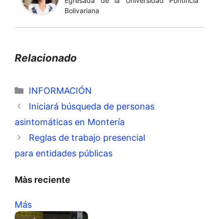
Egresada de la Universidad Pontificia
Bolivariana
Relacionado
Categorías
INFORMACIÓN
Iniciará búsqueda de personas
asintomáticas en Montería
Reglas de trabajo presencial
para entidades públicas
Màs reciente
Más