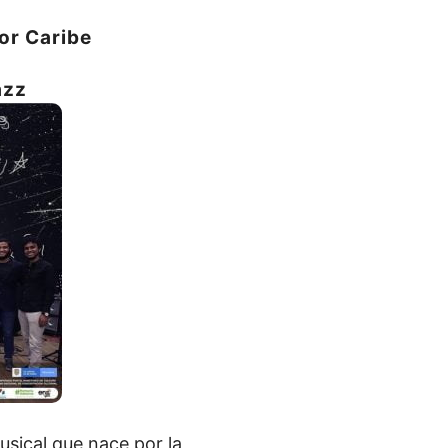
lor Caribe
azz
musical que nace por la