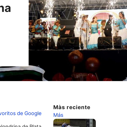
na
Màs reciente
voritos de Google
Más
olondrina de Plata