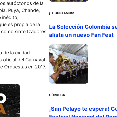
os autóctonos de la
ia, Puya, Chande,
¡TE CONTAMOS!
inédito,
ue es propia de la
La Selección Colombia s
s como sinteitzadores
alista un nuevo Fan Fest
a de la ciudad
 oficial del Carnaval
 de Orquestas en 2017.
CÓRDOBA
¡San Pelayo te espera! C
Festival Nacional del Por