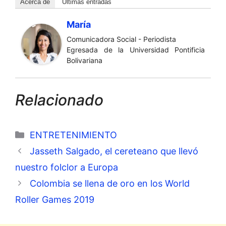
Acerca de
Últimas entradas
María
Comunicadora Social - Periodista
Egresada de la Universidad Pontificia
Bolivariana
Relacionado
Categorías
ENTRETENIMIENTO
Jasseth Salgado, el cereteano que llevó
nuestro folclor a Europa
Colombia se llena de oro en los World
Roller Games 2019