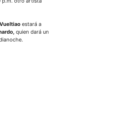
 p.m. otro artista
Vueltiao
estará a
nardo,
quien dará un
edianoche.