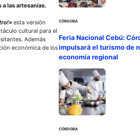
 a las artesanías.
CÓRDOBA
stro!»
esta versión
áculo cultural para el
Feria Nacional Cebú: Cór
isitantes. Además
impulsará el turismo de n
vación económica de los
economía regional
CÓRDOBA