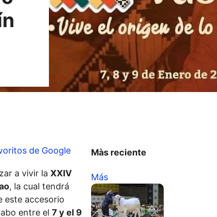
ín
voritos de Google
Màs reciente
ar a vivir la
XXIV
Más
iao
, la cual tendrá
 este accesorio
cabo entre el
7 y el 9