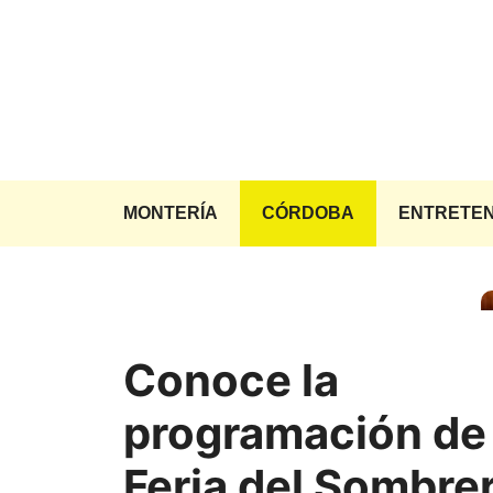
Saltar
al
contenido
MONTERÍA
CÓRDOBA
ENTRETEN
Conoce la
programación de 
Feria del Sombre