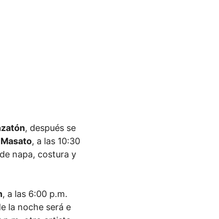
nzatón
, después se
 Masato
, a las 10:30
 de napa, costura y
n
, a las 6:00 p.m.
de la noche será e