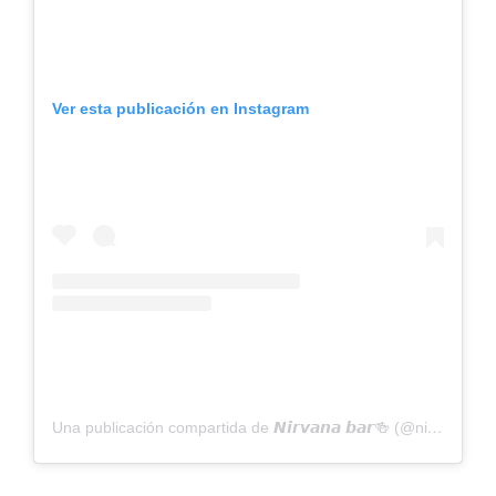
Ver esta publicación en Instagram
Una publicación compartida de 𝙉𝙞𝙧𝙫𝙖𝙣𝙖 𝙗𝙖𝙧🍻 (@nirvanabarmont)