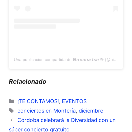
Una publicación compartida de 𝙉𝙞𝙧𝙫𝙖𝙣𝙖 𝙗𝙖𝙧🍻 (@nirvanabarmont)
Relacionado
Categorías
¡TE CONTAMOS!
,
EVENTOS
Etiquetas
conciertos en Montería
,
diciembre
Córdoba celebrará la Diversidad con un
súper concierto gratuito