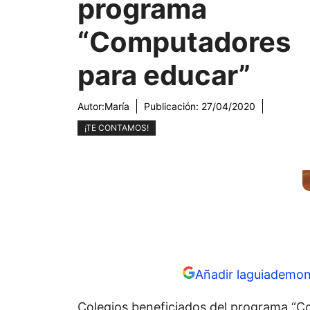
programa
“Computadores
para educar”
Autor:
María
Publicación:
27/04/2020
¡TE CONTAMOS!
Añadir laguiademon
Colegios beneficiados del programa “C