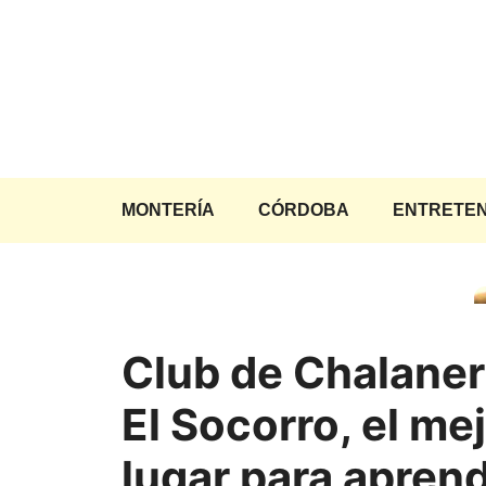
Saltar
al
contenido
MONTERÍA
CÓRDOBA
ENTRETEN
Club de Chalaner
El Socorro, el me
lugar para apren