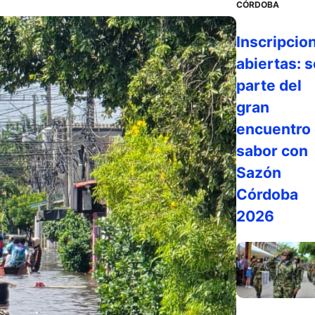
CÓRDOBA
Inscripcio
abiertas: s
parte del
gran
encuentro 
sabor con
Sazón
Córdoba
2026