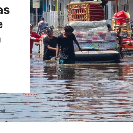
as
e
n