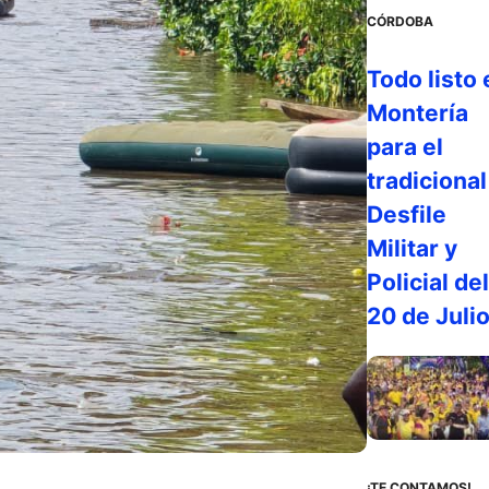
CÓRDOBA
Todo listo 
Montería
para el
tradicional
Desfile
Militar y
Policial del
20 de Juli
¡TE CONTAMOS!