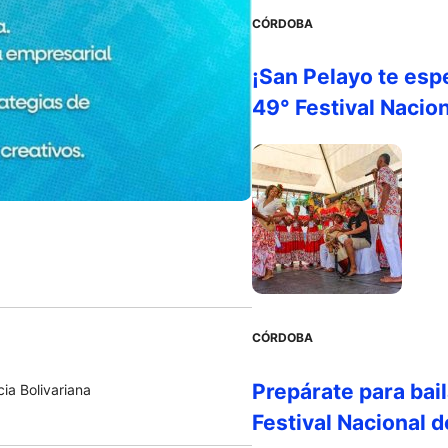
CÓRDOBA
¡San Pelayo te esp
49° Festival Nacion
CÓRDOBA
Prepárate para bail
ia Bolivariana
Festival Nacional 