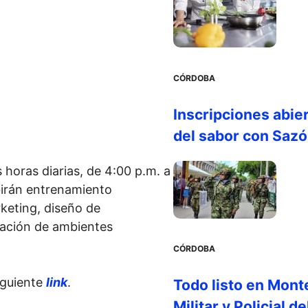
CÓRDOBA
Inscripciones abie
del sabor con Saz
 horas diarias, de 4:00 p.m. a
birán entrenamiento
keting, diseño de
eación de ambientes
CÓRDOBA
siguiente
link
.
Todo listo en Monte
Militar y Policial d