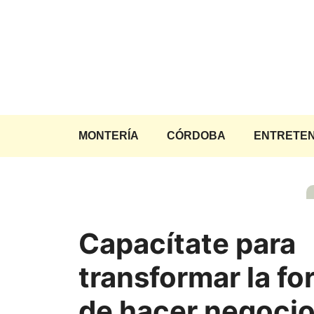
Saltar
al
contenido
MONTERÍA
CÓRDOBA
ENTRETEN
Capacítate para
transformar la f
de hacer negocio