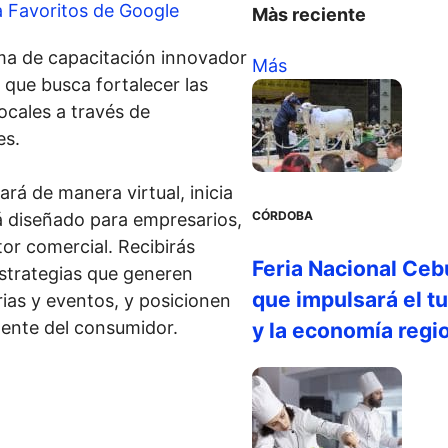
a Favoritos de Google
Màs reciente
ma de capacitación innovador
Más
que busca fortalecer las
ocales a través de
es.
rá de manera virtual, inicia
CÓRDOBA
á diseñado para empresarios,
or comercial. Recibirás
Feria Nacional Ceb
estrategias que generen
que impulsará el t
rias y eventos, y posicionen
mente del consumidor.
y la economía regi