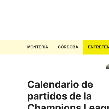
Saltar
al
contenido
MONTERÍA
CÓRDOBA
ENTRETEN
Calendario de
partidos de la
Champions Leag