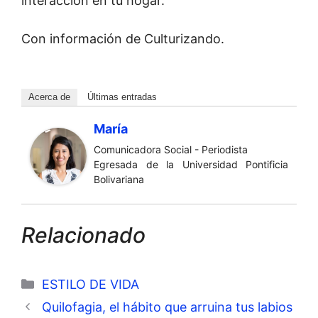
interacción en tu hogar.
Con información de Culturizando.
Acerca de
Últimas entradas
María
Comunicadora Social - Periodista
Egresada de la Universidad Pontificia
Bolivariana
Relacionado
Categorías
ESTILO DE VIDA
Quilofagia, el hábito que arruina tus labios