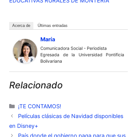
EDUCATIVAS RURALES DE MONTERÍA
Acerca de
Últimas entradas
María
Comunicadora Social - Periodista
Egresada de la Universidad Pontificia
Bolivariana
Relacionado
Categorías
¡TE CONTAMOS!
Películas clásicas de Navidad disponibles
en Disney+
País donde el gobierno paga para que sus