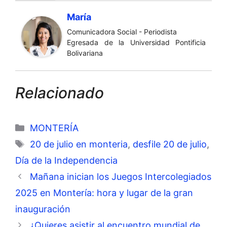
María
Comunicadora Social - Periodista
Egresada de la Universidad Pontificia
Bolivariana
Relacionado
Categorías
MONTERÍA
Etiquetas
20 de julio en monteria
,
desfile 20 de julio
,
Día de la Independencia
Mañana inician los Juegos Intercolegiados
2025 en Montería: hora y lugar de la gran
inauguración
¿Quieres asistir al encuentro mundial de