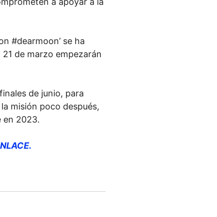
omprometen a apoyar a la
ion #dearmoon’ se ha
mo 21 de marzo empezarán
inales de junio, para
 misión poco después,
e en 2023.
NLACE.