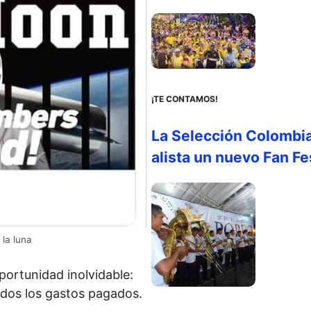
¡TE CONTAMOS!
La Selección Colombia
alista un nuevo Fan Fe
 la luna
portunidad inolvidable:
 todos los gastos pagados.