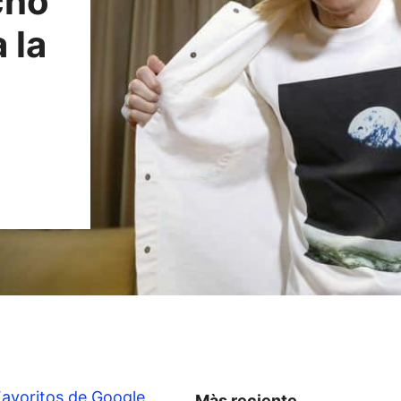
cho
 la
Favoritos de Google
Màs reciente