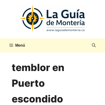
Saltar
al
contenido
Menú
temblor en
Puerto
escondido