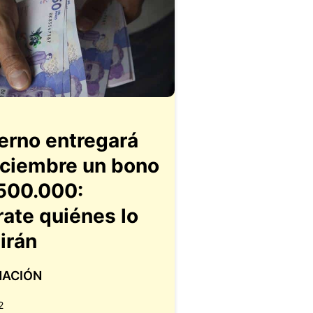
erno entregará
iciembre un bono
500.000:
rate quiénes lo
irán
MACIÓN
2