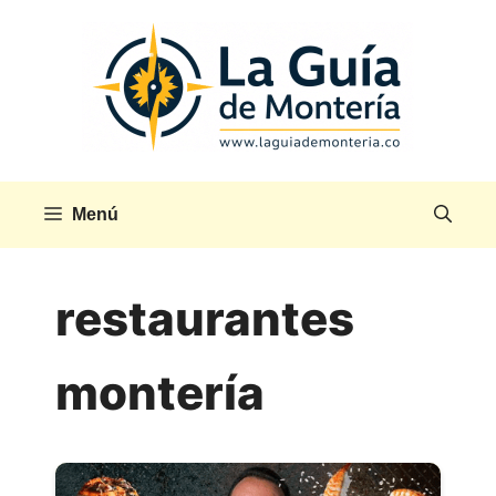
Saltar
al
contenido
Menú
restaurantes
montería