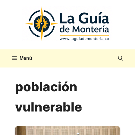
Saltar
al
contenido
Menú
población
vulnerable