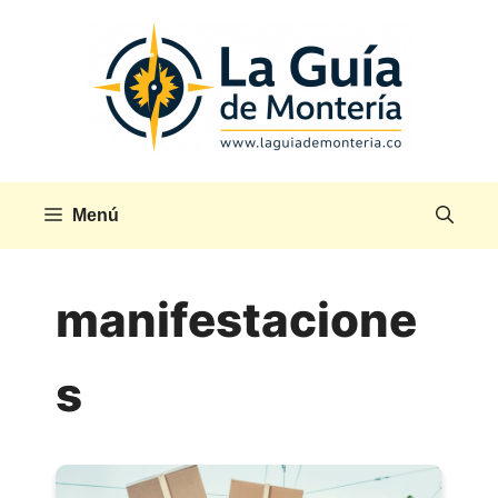
Saltar
al
contenido
Menú
manifestacione
s