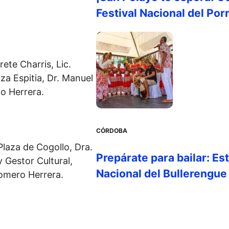
Festival Nacional del Por
rete Charris, Lic.
aza Espitia, Dr. Manuel
go Herrera.
CÓRDOBA
 Plaza de Cogollo, Dra.
Prepárate para bailar: Es
 Gestor Cultural,
Nacional del Bullerengue
Romero Herrera.