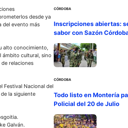
nciones
CÓRDOBA
prometerlos desde ya
Inscripciones abiertas: s
ia del evento más
sabor con Sazón Córdob
u alto conocimiento,
 ámbito cultural, sino
y de relaciones
CÓRDOBA
 Festival Nacional del
de la siguiente
Todo listo en Montería par
Policial del 20 de Julio
sgoitia.
yke Galván.