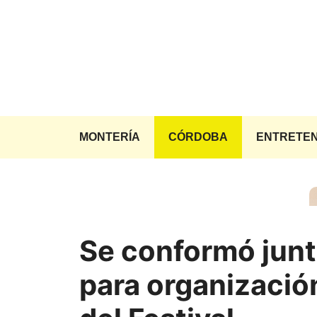
Saltar
al
contenido
MONTERÍA
CÓRDOBA
ENTRETEN
Se conformó jun
para organizació