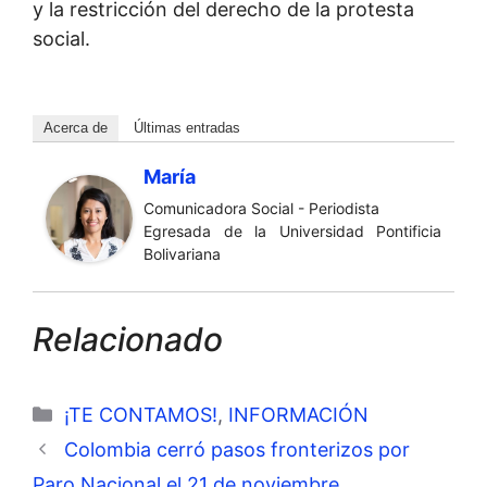
y la restricción del derecho de la protesta
social.
Acerca de
Últimas entradas
María
Comunicadora Social - Periodista
Egresada de la Universidad Pontificia
Bolivariana
Relacionado
Categorías
¡TE CONTAMOS!
,
INFORMACIÓN
Colombia cerró pasos fronterizos por
Paro Nacional el 21 de noviembre