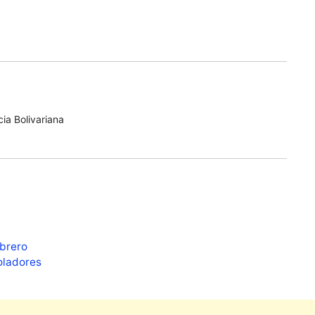
ia Bolivariana
ebrero
voladores