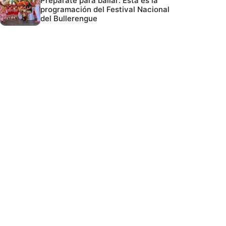
Prepárate para bailar: Esta es la
programación del Festival Nacional
del Bullerengue