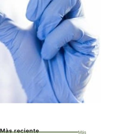
Màs reciente
Más