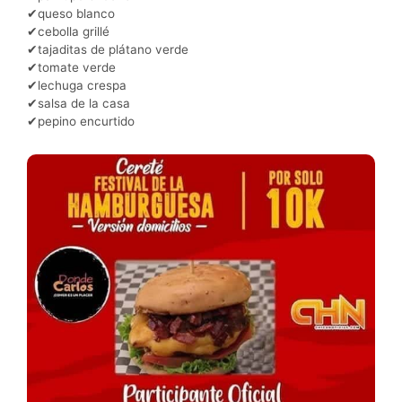
✔queso blanco
✔cebolla grillé
✔tajaditas de plátano verde
✔tomate verde
✔lechuga crespa
✔salsa de la casa
✔pepino encurtido