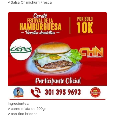
✔Salsa Chimichurri Fresca
Ingredientes:
✔carne mixta de 200gr
✔pan tipo brioche