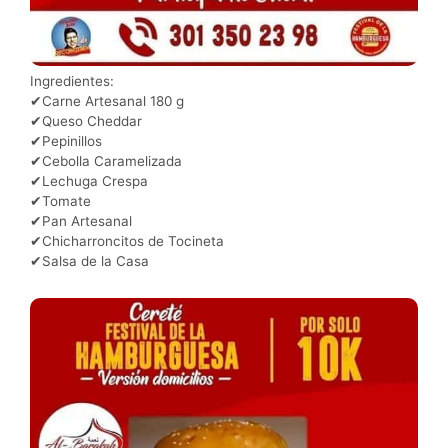
Ingredientes:
✔Carne Artesanal 180 g
✔Queso Cheddar
✔Pepinillos
✔Cebolla Caramelizada
✔Lechuga Crespa
✔Tomate
✔Pan Artesanal
✔Chicharroncitos de Tocineta
✔Salsa de la Casa