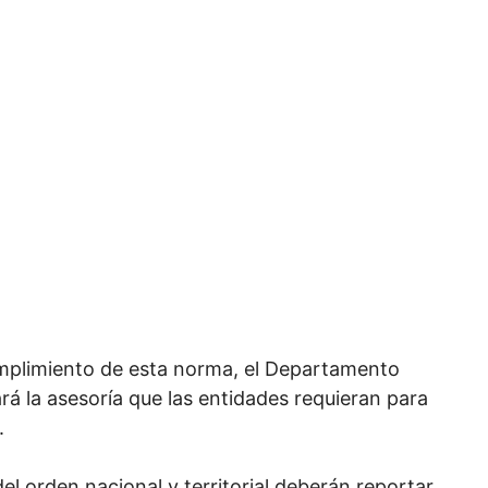
cumplimiento de esta norma, el Departamento
rá la asesoría que las entidades requieran para
.
l orden nacional y territorial deberán reportar