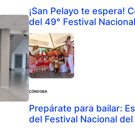
¡San Pelayo te espera! 
del 49° Festival Nacional
CÓRDOBA
Prepárate para bailar: E
del Festival Nacional de