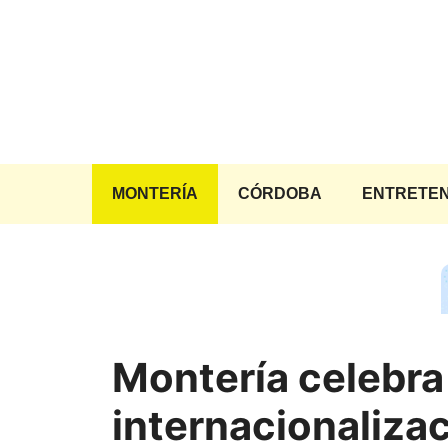
Saltar
al
contenido
MONTERÍA
CÓRDOBA
ENTRETEN
Montería celebra 
internacionaliza