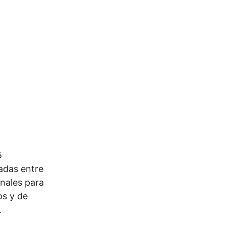
5
adas entre
onales para
os y de
.