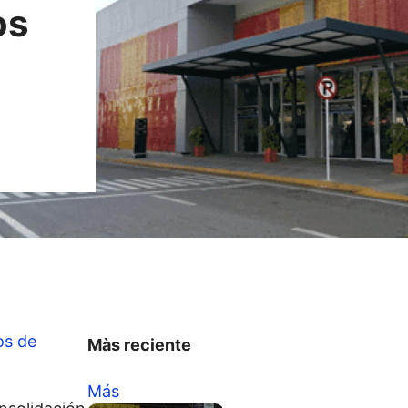
os
os de
Màs reciente
Más