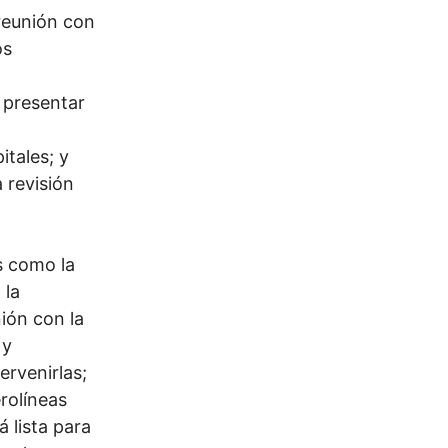
 reunión con
os
 presentar
itales; y
a revisión
s como la
 la
ión con la
 y
ervenirlas;
rolíneas
á lista para