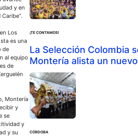
iudad y en
 Caribe”.
 en Los
¡TE CONTAMOS!
sta es una
La Selección Colombia s
o de
n al equipo
Montería alista un nuevo
es de
Kerguelén
o, Montería
cibir y
e se
tividad y
ad y su
CÓRDOBA