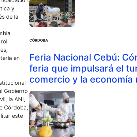
nsolidación
tica y
s de la
mbia
CÓRDOBA
rol
es,
Feria Nacional Cebú: Có
tería en
feria que impulsará el t
comercio y la economía 
stitucional
el Gobierno
il, la ANI,
de Córdoba,
itar este