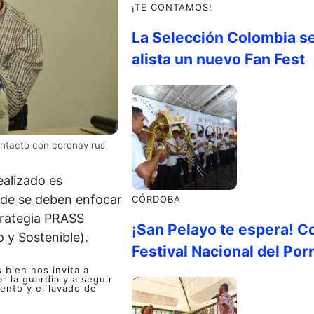
¡TE CONTAMOS!
La Selección Colombia s
alista un nuevo Fan Fest
ontacto con coronavirus
ealizado es
nde se deben enfocar
CÓRDOBA
trategia PRASS
¡San Pelayo te espera! C
 y Sostenible).
Festival Nacional del Por
 bien nos invita a
r la guardia y a seguir
ento y el lavado de