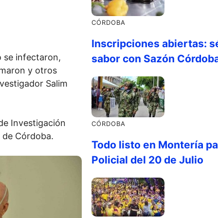
CÓRDOBA
Inscripciones abiertas: s
 se infectaron,
sabor con Sazón Córdob
rmaron y otros
nvestigador Salim
 de Investigación
CÓRDOBA
d de Córdoba.
Todo listo en Montería par
Policial del 20 de Julio