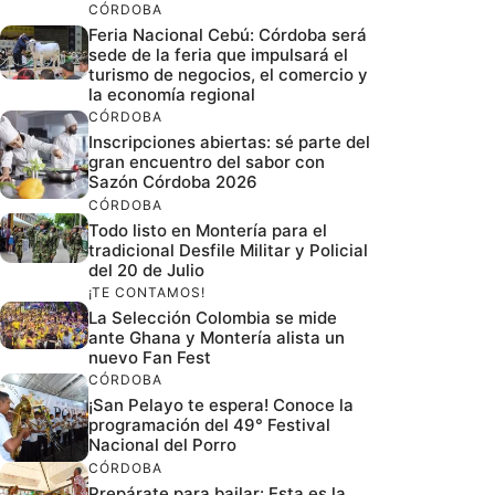
CÓRDOBA
Feria Nacional Cebú: Córdoba será
sede de la feria que impulsará el
turismo de negocios, el comercio y
la economía regional
CÓRDOBA
Inscripciones abiertas: sé parte del
gran encuentro del sabor con
Sazón Córdoba 2026
CÓRDOBA
Todo listo en Montería para el
tradicional Desfile Militar y Policial
del 20 de Julio
¡TE CONTAMOS!
La Selección Colombia se mide
ante Ghana y Montería alista un
nuevo Fan Fest
CÓRDOBA
¡San Pelayo te espera! Conoce la
programación del 49° Festival
Nacional del Porro
CÓRDOBA
Prepárate para bailar: Esta es la