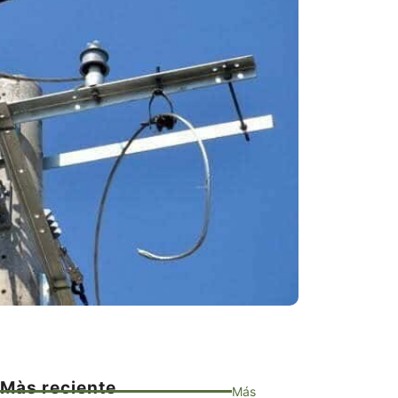
Màs reciente
Más