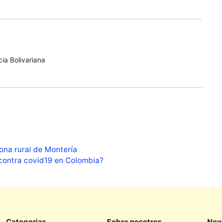
ia Bolivariana
zona rural de Montería
contra covid19 en Colombia?
Categorias
Sobre nosotros
New