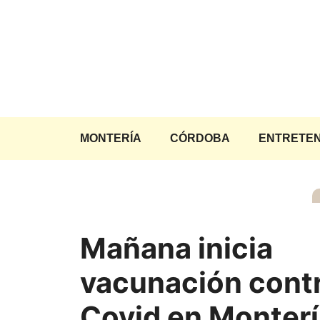
Saltar
al
contenido
MONTERÍA
CÓRDOBA
ENTRETEN
Mañana inicia
vacunación cont
Covid en Monterí