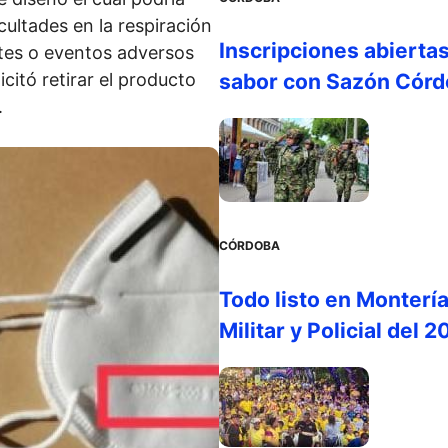
cultades en la respiración
Inscripciones abiertas
ntes o eventos adversos
citó retirar el producto
sabor con Sazón Cór
.
CÓRDOBA
Todo listo en Montería
Militar y Policial del 2