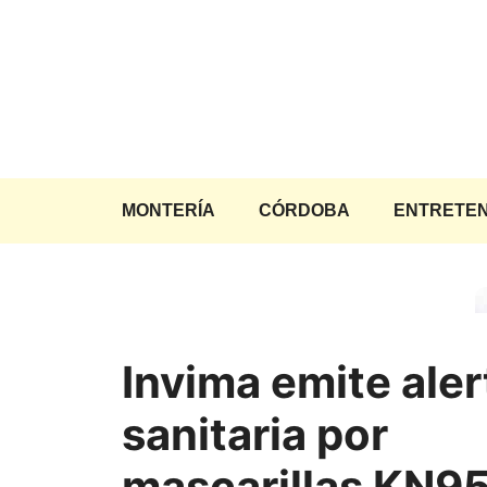
Saltar
al
contenido
MONTERÍA
CÓRDOBA
ENTRETEN
Invima emite aler
sanitaria por
mascarillas KN9