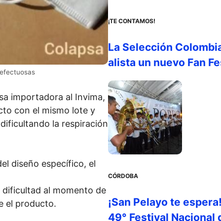
¡TE CONTAMOS!
La Selección Colombi
alista un nuevo Fan Fe
defectuosas
sa importadora al Invima,
cto con el mismo lote y
dificultando la respiración
el diseño específico, el
CÓRDOBA
 dificultad al momento de
¡San Pelayo te espera
se el producto.
49° Festival Nacional 