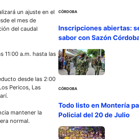
lizará un ajuste en el
CÓRDOBA
esde el mes de
Inscripciones abiertas: s
ción del caudal
sabor con Sazón Córdob
as 11:00 a.m. hasta las
educto desde las 2:00
Los Pericos, Las
CÓRDOBA
arí.
Todo listo en Montería par
ncia mantener la
Policial del 20 de Julio
era normal.