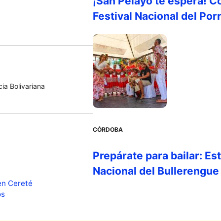
¡San Pelayo te espera! C
Festival Nacional del Por
ia Bolivariana
CÓRDOBA
Prepárate para bailar: Es
Nacional del Bullerengue
en Cereté
os