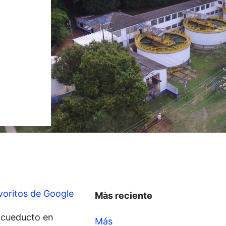
voritos de Google
Màs reciente
 acueducto en
Más