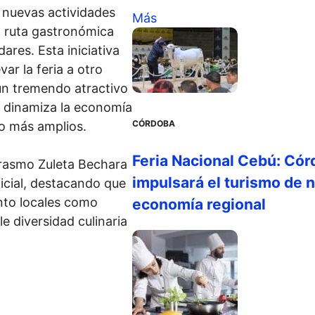
 nuevas actividades
Más
na ruta gastronómica
res. Esta iniciativa
ar la feria a otro
 un tremendo atractivo
ue dinamiza la economía
CÓRDOBA
o más amplios.
Feria Nacional Cebú: Cór
Erasmo Zuleta Bechara
impulsará el turismo de n
icial, destacando que
nto locales como
economía regional
le diversidad culinaria