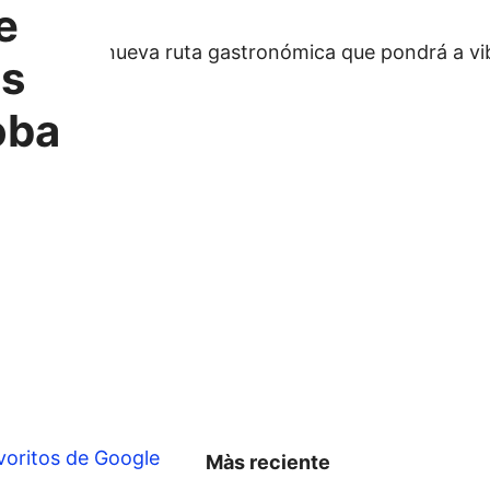
e
os
oba
voritos de Google
Màs reciente