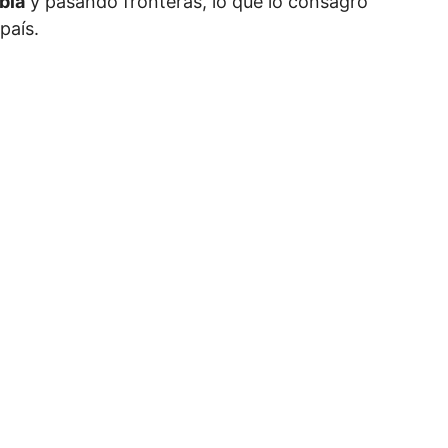
bia
y pasando fronteras, lo que lo consagró
país.