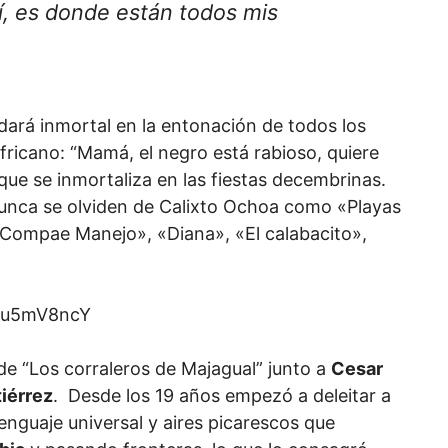
lí, es donde están todos mis
dará inmortal en la entonación de todos los
ricano: “Mamá, el negro está rabioso, quiere
que se inmortaliza en las fiestas decembrinas.
nunca se olviden de Calixto Ochoa como «Playas
 «Compae Manejo», «Diana», «El calabacito»,
icu5mV8ncY
de “Los corraleros de Majagual” junto a
Cesar
iérrez
. Desde los 19 años empezó a deleitar a
nguaje universal y aires picarescos que