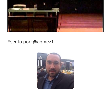
Escrito por: @agmez1