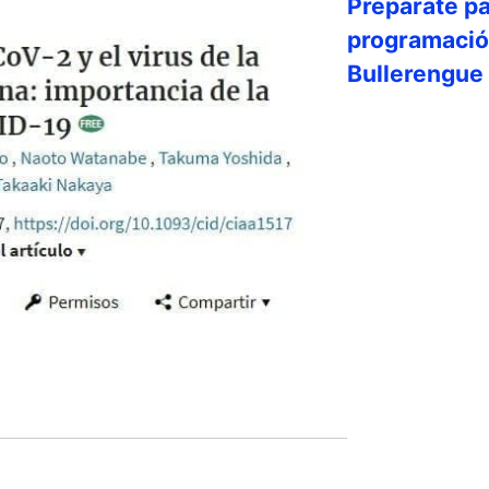
Prepárate par
programación
Bullerengue