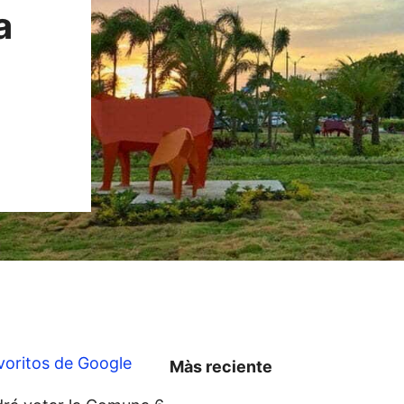
a
voritos de Google
Màs reciente