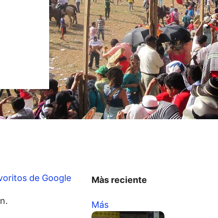
voritos de Google
Màs reciente
n.
Más