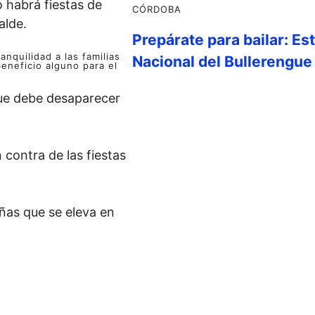
o habrá fiestas de
CÓRDOBA
alde.
Prepárate para bailar: Es
nquilidad a las familias
Nacional del Bullerengue
eneficio alguno para el
que debe desaparecer
contra de las fiestas
iñas que se eleva en