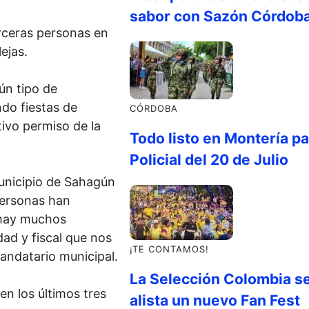
sabor con Sazón Córdob
erceras personas en
ejas.
ún tipo de
do fiestas de
CÓRDOBA
tivo permiso de la
Todo listo en Montería par
Policial del 20 de Julio
unicipio de Sahagún
personas han
 hay muchos
ad y fiscal que nos
¡TE CONTAMOS!
andatario municipal.
La Selección Colombia s
en los últimos tres
alista un nuevo Fan Fest