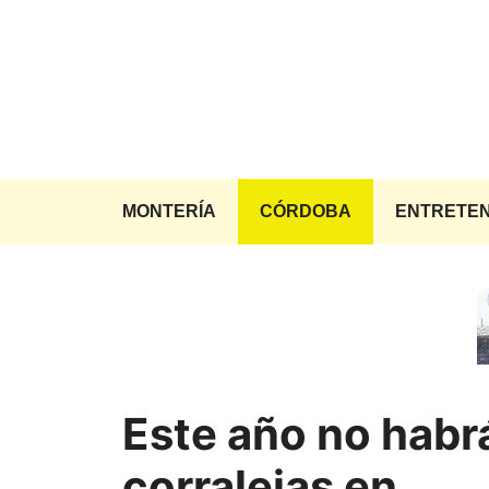
Saltar
al
contenido
MONTERÍA
CÓRDOBA
ENTRETEN
Este año no habr
corralejas en