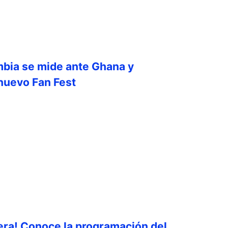
mbia se mide ante Ghana y
 nuevo Fan Fest
era! Conoce la programación del