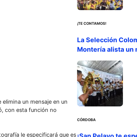
¡TE CONTAMOS!
La Selección Colo
Montería alista un
e elimina un mensaje en un
nó, con esta función no
CÓRDOBA
tografía le especificará que es
¡San Pelayo te esp