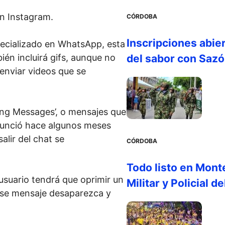
en Instagram.
CÓRDOBA
Inscripciones abie
ecializado en WhatsApp, esta
bién incluirá gifs, aunque no
del sabor con Saz
enviar videos que se
ring Messages’, o mensajes que
anunció hace algunos meses
alir del chat se
CÓRDOBA
Todo listo en Monte
 usuario tendrá que oprimir un
Militar y Policial d
ese mensaje desaparezca y