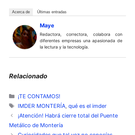
Acerca de
Últimas entradas
Maye
Redactora, correctora, colabora con
diferentes empresas una apasionada de
la lectura y la tecnología.
Relacionado
Categorías
¡TE CONTAMOS!
Etiquetas
IMDER MONTERÍA
,
qué es el imder
¡Atención! Habrá cierre total del Puente
Metálico de Montería
Curiosidades que tal vez no conocías