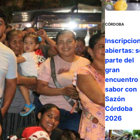
CÓRDOBA
Inscripcio
abiertas: s
parte del
gran
encuentro 
sabor con
Sazón
Córdoba
2026