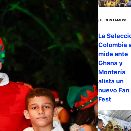
¡TE CONTAMOS!
La Selecci
Colombia 
mide ante
Ghana y
Montería
alista un
nuevo Fan
Fest