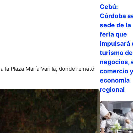
Cebú:
Córdoba s
sede de la
feria que
impulsará 
turismo de
negocios, 
 la Plaza María Varilla, donde remató
comercio y
economía
regional