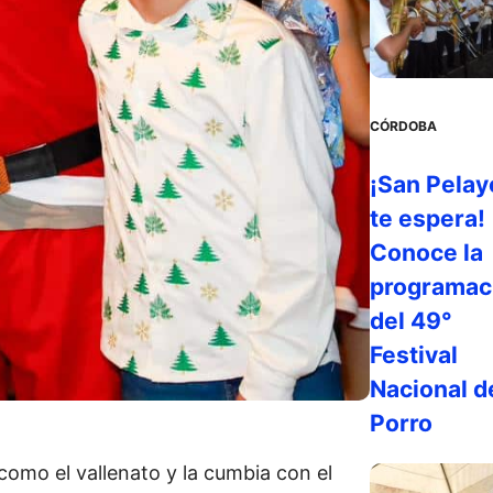
CÓRDOBA
¡San Pelay
te espera!
Conoce la
programac
del 49°
Festival
Nacional d
Porro
como el vallenato y la cumbia con el