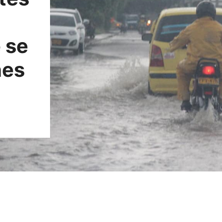
n
 se
nes