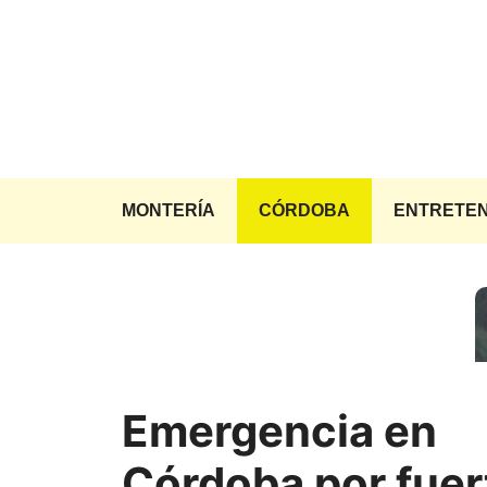
Saltar
al
contenido
MONTERÍA
CÓRDOBA
ENTRETEN
Emergencia en
Córdoba por fuer