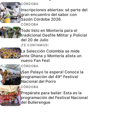
CÓRDOBA
Inscripciones abiertas: sé parte del
gran encuentro del sabor con
Sazón Córdoba 2026
CÓRDOBA
Todo listo en Montería para el
tradicional Desfile Militar y Policial
del 20 de Julio
¡TE CONTAMOS!
La Selección Colombia se mide
ante Ghana y Montería alista un
nuevo Fan Fest
CÓRDOBA
¡San Pelayo te espera! Conoce la
programación del 49° Festival
Nacional del Porro
CÓRDOBA
Prepárate para bailar: Esta es la
programación del Festival Nacional
del Bullerengue